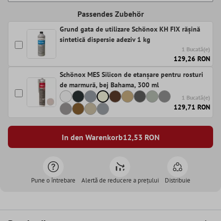
Passendes Zubehör
Grund gata de utilizare Schönox KH FIX rășină
sintetică dispersie adeziv 1 kg
1 Bucată(e)
129,26 RON
Schönox MES Silicon de etanșare pentru rosturi
de marmură, bej Bahama, 300 ml
1 Bucată(e)
129,71 RON
In den Warenkorb
12,53
RON
Pune o întrebare
Alertă de reducere a prețului
Distribuie