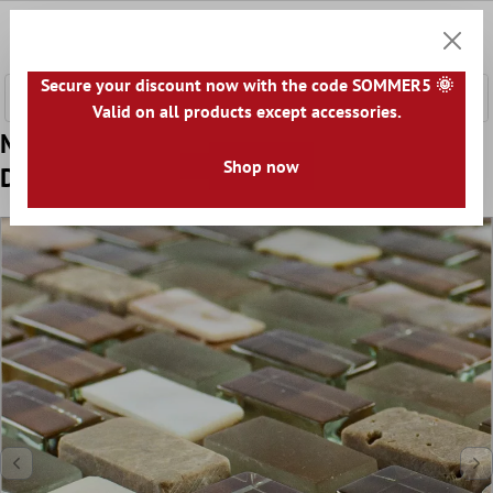
nhalt springen
0
Warenk
Secure your discount now with the code SOMMER5 🌞
Valid on all products except accessories.
Model din Sticlă Piatră Naturală Sidef Tiglă
Shop now
De Mozaic Admiral Maro