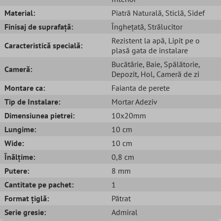
Material:
Piatră Naturală
, Sticlă
, Sidef
Finisaj de suprafață:
Înghețată
, Strălucitor
Rezistent la apă
, Lipit pe o
Caracteristică specială:
plasă gata de instalare
Bucătărie
, Baie
, Spălătorie
,
Cameră:
Depozit
, Hol
, Cameră de zi
Montare ca:
Faianta de perete
Tip de Instalare:
Mortar Adeziv
Dimensiunea pietrei:
10x20mm
Lungime:
10 cm
Wide:
10 cm
Înălțime:
0,8 cm
Putere:
8 mm
Cantitate pe pachet:
1
Format țiglă:
Pătrat
Serie gresie:
Admiral