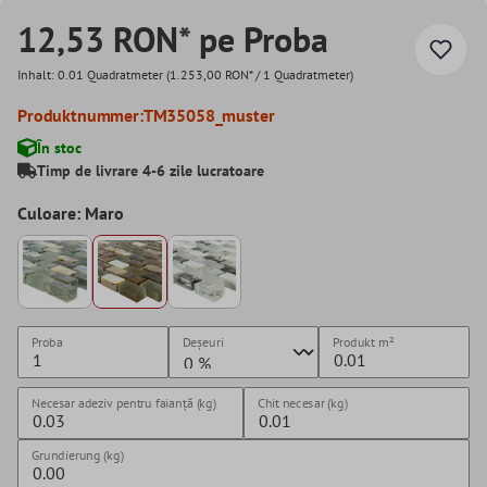
12,53 RON* pe Proba
Inhalt:
0.01 Quadratmeter
(1.253,00 RON* / 1 Quadratmeter)
Produktnummer:
TM35058_muster
În stoc
Timp de livrare 4-6 zile lucratoare
Culoare: Maro
Proba
Deșeuri
Produkt
m²
Necesar adeziv pentru faianță (kg)
Chit necesar (kg)
Grundierung (kg)