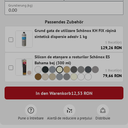
Grundierung (kg)
Passendes Zubehör
Grund gata de utilizare Schönox KH FIX rășină
sintetică dispersie adeziv 1 kg
1 Bucată(e)
129,26 RON
Silicon de etanșare a rosturilor Schönox ES
Bahama bej (300 ml)
1 Bucată(e)
79,66 RON
In den Warenkorb
12,53
RON
Pune o întrebare
Alertă de reducere a prețului
Distribuie