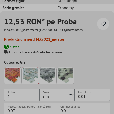
Format țiglă:
Dreptunghi
Serie gresie:
Economy
12,53 RON* pe Proba
Inhalt:
0.01 Quadratmeter
(1.253,00 RON* / 1 Quadratmeter)
Produktnummer:
TM35021_muster
În stoc
Timp de livrare 4-6 zile lucratoare
Culoare: Gri
Proba
Deșeuri
Produkt
m²
Necesar adeziv pentru faianță (kg)
Chit necesar (kg)