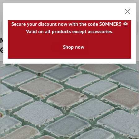
nhalt springen
0
Warenk
Secure your discount now with the code SOMMER5 🌞
Valid on all products except accessories.
Model din Sticlă Plăci De Mozaic Economy
Shop now
Gri Bej