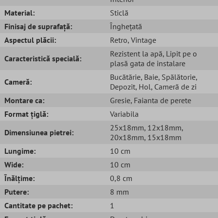
Material:
Sticlă
Finisaj de suprafață:
Înghețată
Aspectul plăcii:
Retro
, Vintage
Rezistent la apă
, Lipit pe o
Caracteristică specială:
plasă gata de instalare
Bucătărie
, Baie
, Spălătorie
,
Cameră:
Depozit
, Hol
, Cameră de zi
Montare ca:
Gresie
, Faianta de perete
Format țiglă:
Variabila
25x18mm
, 12x18mm
,
Dimensiunea pietrei:
20x18mm
, 15x18mm
Lungime:
10 cm
Wide:
10 cm
Înălțime:
0,8 cm
Putere:
8 mm
Cantitate pe pachet:
1