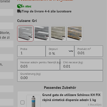
 zonele
În stoc
Timp de livrare 4-6 zile lucratoare
Culoare: Gri
ătorie
,
 de zi
Proba
Deșeuri
Produkt
m²
Necesar adeziv pentru faianță (kg)
Chit necesar (kg)
m
,
Grundierung (kg)
Passendes Zubehör
Grund gata de utilizare Schönox KH FIX
rășină sintetică dispersie adeziv 1 kg
1 Bucată(e)