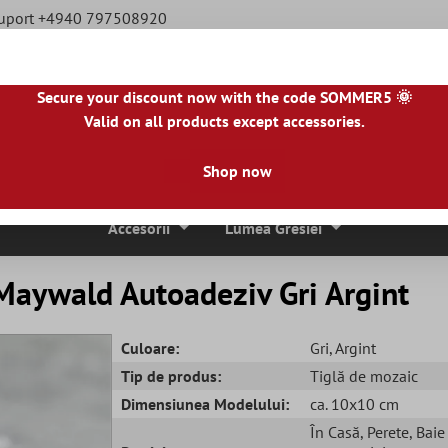
Suport +4940 797508920
Secure your discount now with the code SOMMER5 🌞
Valid on all products except accessories.
|
NL
|
IE
|
ES
|
PL
|
PT
|
FI
|
GR
|
RO
|
NO
|
HU
|
BG
|
HR
|
LU
Shop now
ci De Mozaic
Placi De Piatra Naturala
Plăci De Terasă
Accesorii
Lumea Gresiei
 Maywald Autoadeziv Gri Argint
Culoare:
Gri
, Argint
Tip de produs:
Tiglă de mozaic
Dimensiunea Modelului:
ca. 10x10 cm
În Casă
, Perete
, Bai