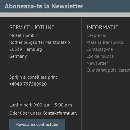
Aboneaza-te la Newsletter
SERVICE-HOTLINE
INFORMAȚIE
Mosafil GmbH
Despre noi
Rothenburgsorter Marktplatz 5
Plata si Transportul
20539 Hamburg
Contactați-ne
Germany
Loc de munca
Newsletter
Cumpărați plăci ceram
Sprijin și consiliere prin:
+4940 797508920
Luni-Vineri: 9:00 a.m. - 5:00 p.m
Oder über unser
Kontaktformular
.
Revocarea contractului