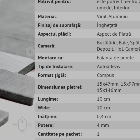
Potrivit pentru:
este potrivit pentru
umede
, Interior
Material:
Vinil
, Aluminiu
Finisaj de suprafață:
Înghețată
Aspectul plăcii:
Aspect de Piatră
Bucătărie
, Baie
, Spăl
Cameră:
Depozit
, Hol
, Cameră
Montare ca:
Faianta de perete
Tip de Instalare:
Autoadeziv
Format țiglă:
Compus
15x47mm
, 15x97m
Dimensiunea pietrei:
15x146mm
Lungime:
10 cm
Wide:
10 cm
Înălțime:
0,4 cm
Putere:
4 mm
Cantitate pe pachet:
1