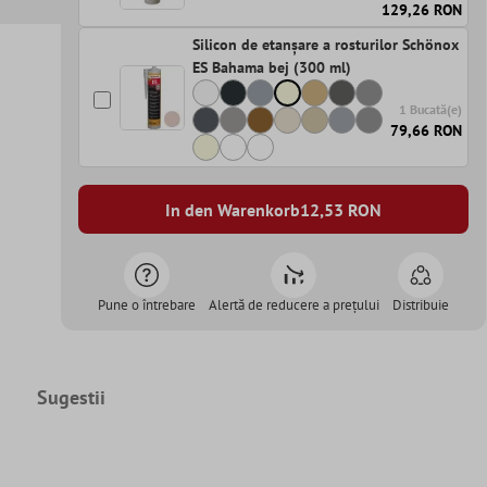
129,26 RON
Silicon de etanșare a rosturilor Schönox
ES Bahama bej (300 ml)
1 Bucată(e)
79,66 RON
In den Warenkorb
12,53
RON
Pune o întrebare
Alertă de reducere a prețului
Distribuie
Sugestii