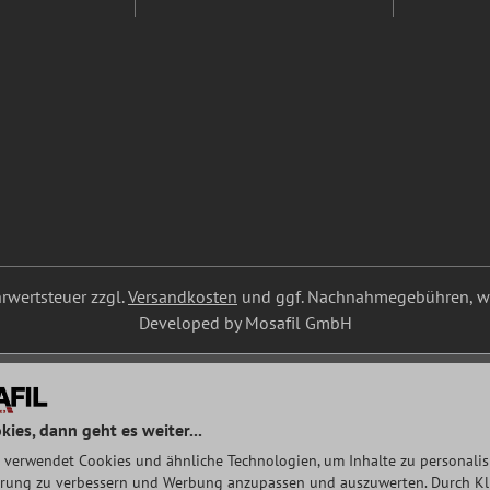
ehrwertsteuer zzgl.
Versandkosten
und ggf. Nachnahmegebühren, we
Developed by Mosafil GmbH
kies, dann geht es weiter...
 verwendet Cookies und ähnliche Technologien, um Inhalte zu personalisi
rung zu verbessern und Werbung anzupassen und auszuwerten. Durch Klic