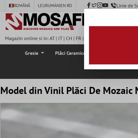
Linie de 
ROMÂNĂ
LEU
RUMÄNIEN RO
nhalt springen
Magazin online si in:
AT
|
IT
|
CH
|
FR
|
DE
|
UK
|
CZ
|
SE
|
DK
|
BE
Gresie
Plăci Ceramice Pentru Pereti
Plă
Model din Vinil Plăci De Mozaic