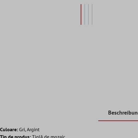
Beschreibu
Culoare:
Gri, Argint
Tip de produs:
Tiglă de mozaic