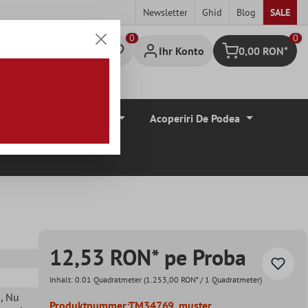
Newsletter
Ghid
Blog
SALE
0
Ihr Konto
0,00 RON*
Warenkorb
Borduri De Tiglă
Acoperiri De Podea
12,53 RON* pe Proba
Inhalt:
0.01 Quadratmeter
(1.253,00 RON* / 1 Quadratmeter)
e
, Nu
Produktnummer:
TM34769_muster