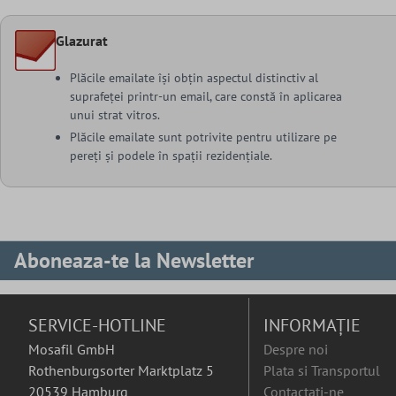
Glazurat
Plăcile emailate își obțin aspectul distinctiv al
suprafeței printr-un email, care constă în aplicarea
unui strat vitros.
Plăcile emailate sunt potrivite pentru utilizare pe
pereți și podele în spații rezidențiale.
Aboneaza-te la Newsletter
SERVICE-HOTLINE
INFORMAȚIE
Mosafil GmbH
Despre noi
Rothenburgsorter Marktplatz 5
Plata si Transportul
20539 Hamburg
Contactați-ne