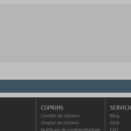
CUPRINS
SERVICI
Condiții de utilizare
Blog
Dreptul de reziliere
Ghid
Notificare de confidențialitate
FAQ