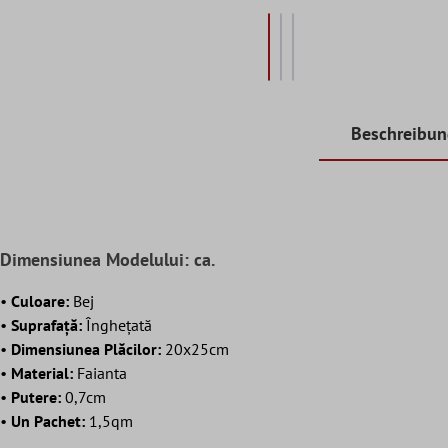
Beschreibu
Dimensiunea Modelului: ca.
•
Culoare:
Bej
•
Suprafaţă:
Înghețată
•
Dimensiunea Plăcilor
:
20x25cm
•
Material:
Faianta
•
Putere:
0,7cm
•
Un Pachet:
1,5qm