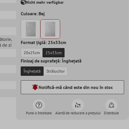
Nicht mehr verfügbar
Culoare: Bej
ătorie
,
Format țiglă: 25x33cm
 de zi
20x25cm
25x33cm
Finisaj de suprafață: Înghețată
Înghețată
Strălucitor
Notifică-mă când este din nou în stoc
Pune o întrebare
Alertă de reducere a prețului
Distribuie