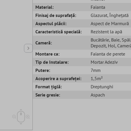
Material:
Faianta
Finisaj de suprafață:
Glazurat
, Înghețată
Aspectul plăcii:
Aspect de Marmură
Caracteristică specială:
Rezistent la apă
Bucătărie
, Baie
, Spăl
Cameră:
Depozit
, Hol
, Cameră
Montare ca:
Faianta de perete
Tip de Instalare:
Mortar Adeziv
Putere:
7mm
Acoperire a suprafeței:
1,5m²
Format țiglă:
Dreptunghi
Serie gresie:
Aspach