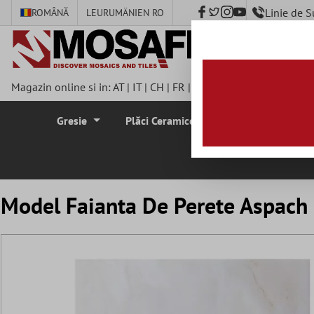
Linie de 
ROMÂNĂ
LEU
RUMÄNIEN RO
nhalt springen
Magazin online si in:
AT
|
IT
|
CH
|
FR
|
DE
|
UK
|
CZ
|
SE
|
DK
|
BE
Gresie
Plăci Ceramice Pentru Pereti
Plă
Model Faianta De Perete Aspac