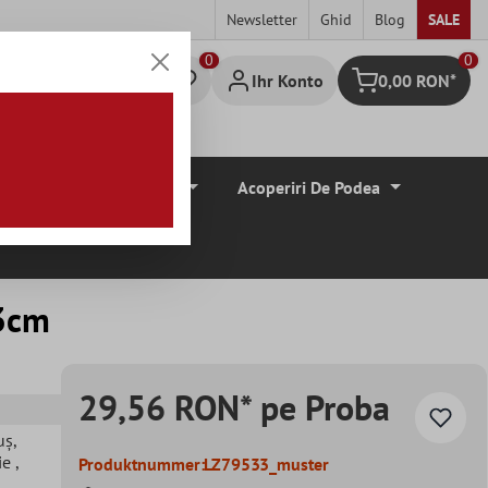
Newsletter
Ghid
Blog
SALE
0
Ihr Konto
0,00 RON*
Warenkorb
Borduri De Tiglă
Acoperiri De Podea
33cm
29,56 RON* pe Proba
uș
,
aie
,
Produktnummer:
LZ79533_muster