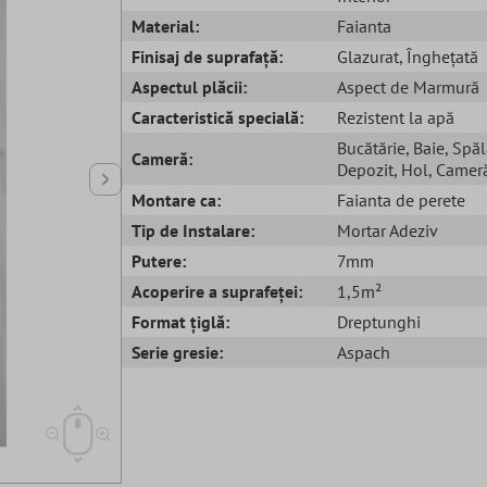
Material:
Faianta
Finisaj de suprafață:
Glazurat
, Înghețată
Aspectul plăcii:
Aspect de Marmură
Caracteristică specială:
Rezistent la apă
Bucătărie
, Baie
, Spăl
Cameră:
Depozit
, Hol
, Cameră
Montare ca:
Faianta de perete
Tip de Instalare:
Mortar Adeziv
Putere:
7mm
Acoperire a suprafeței:
1,5m²
Format țiglă:
Dreptunghi
Serie gresie:
Aspach