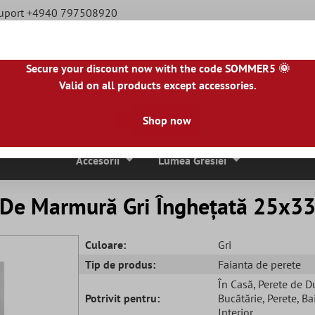
Suport +4940 797508920
Secure your discount now with the code SOMMER5 🌞
Valid on all products except accessories.
|
NL
|
IE
|
ES
|
PL
|
PT
|
FI
|
GR
|
RO
|
NO
|
HU
|
BG
|
HR
|
LU
Shop now
ci De Mozaic
Placi De Piatra Naturala
Plăci De Terasă
Accesorii
Lumea Gresiei
 De Marmură Gri Înghețată 25x3
Culoare:
Gri
Tip de produs:
Faianta de perete
În Casă
, Perete de D
Potrivit pentru:
Bucătărie
, Perete
, B
Interior