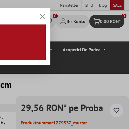
Newsletter
Ghid
Blog
SALE
0
Ihr Konto
0,00 RON*
Warenkorb
Borduri De Tiglă
Acoperiri De Podea
3cm
29,56 RON* pe Proba
uș
,
aie
,
Produktnummer:
LZ79537_muster