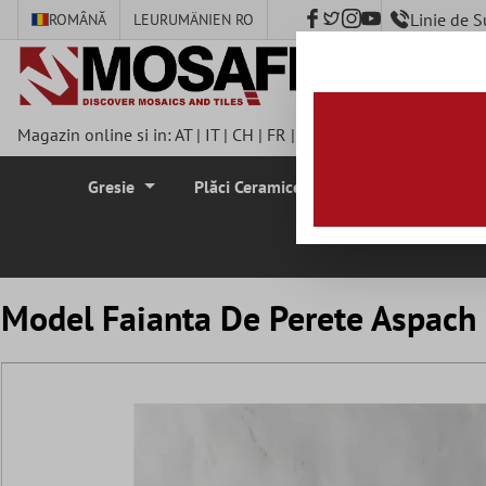
Linie de 
ROMÂNĂ
LEU
RUMÄNIEN RO
nhalt springen
Magazin online si in:
AT
|
IT
|
CH
|
FR
|
DE
|
UK
|
CZ
|
SE
|
DK
|
BE
Gresie
Plăci Ceramice Pentru Pereti
Plă
Model Faianta De Perete Aspach