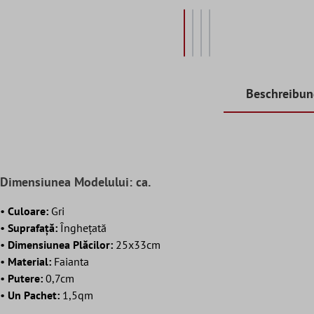
Beschreibu
Dimensiunea Modelului: ca.
•
Culoare:
Gri
•
Suprafaţă:
Înghețată
•
Dimensiunea Plăcilor
:
25x33cm
•
Material:
Faianta
•
Putere:
0,7cm
•
Un Pachet:
1,5qm