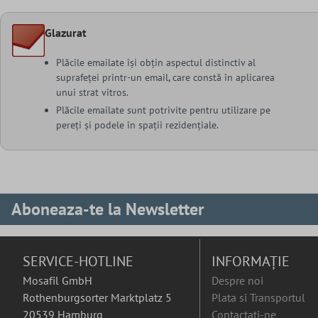
Glazurat
Plăcile emailate își obțin aspectul distinctiv al
suprafeței printr-un email, care constă în aplicarea
unui strat vitros.
Plăcile emailate sunt potrivite pentru utilizare pe
pereți și podele în spații rezidențiale.
Aboneaza-te la Newsletter
SERVICE-HOTLINE
INFORMAȚIE
Mosafil GmbH
Despre noi
Rothenburgsorter Marktplatz 5
Plata si Transportul
20539 Hamburg
Contactați-ne