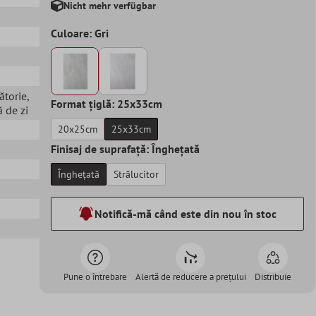
Nicht mehr verfügbar
Culoare: Gri
ătorie
,
Format țiglă: 25x33cm
 de zi
20x25cm
25x33cm
Finisaj de suprafață: Înghețată
Înghețată
Strălucitor
Notifică-mă când este din nou în stoc
Pune o întrebare
Alertă de reducere a prețului
Distribuie