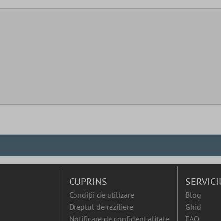
CUPRINS
SERVICI
Condiții de utilizare
Blog
Dreptul de reziliere
Ghid
Notificare de confidențialitate
FAQ