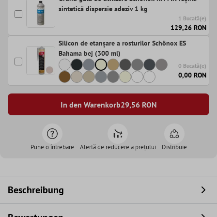
sintetică dispersie adeziv 1 kg
1 Bucată(e)
129,26 RON
Silicon de etanșare a rosturilor Schönox ES
Bahama bej (300 ml)
0 Bucată(e)
0,00 RON
In den Warenkorb
29,56
RON
Pune o întrebare
Alertă de reducere a prețului
Distribuie
Beschreibung