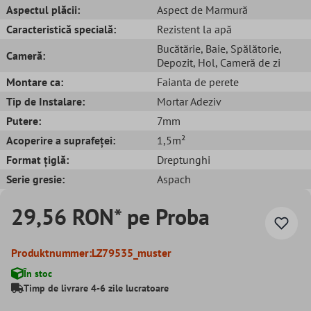
Aspectul plăcii:
Aspect de Marmură
Caracteristică specială:
Rezistent la apă
Bucătărie
, Baie
, Spălătorie
,
Cameră:
Depozit
, Hol
, Cameră de zi
Montare ca:
Faianta de perete
Tip de Instalare:
Mortar Adeziv
Putere:
7mm
Acoperire a suprafeței:
1,5m²
Format țiglă:
Dreptunghi
Serie gresie:
Aspach
29,56 RON* pe Proba
Produktnummer:
LZ79535_muster
În stoc
Timp de livrare 4-6 zile lucratoare