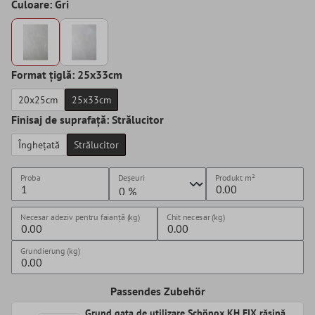
Culoare: Gri
Format țiglă: 25x33cm
20x25cm
25x33cm
Finisaj de suprafață: Strălucitor
Înghețată
Strălucitor
Proba
Deșeuri
Produkt
m²
Necesar adeziv pentru faianță (kg)
Chit necesar (kg)
Grundierung (kg)
Passendes Zubehör
Grund gata de utilizare Schönox KH FIX rășină