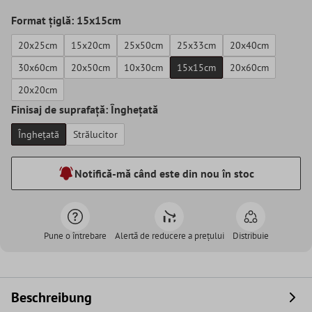
Format țiglă: 15x15cm
20x25cm
15x20cm
25x50cm
25x33cm
20x40cm
30x60cm
20x50cm
10x30cm
15x15cm
20x60cm
20x20cm
Finisaj de suprafață: Înghețată
Înghețată
Strălucitor
Notifică-mă când este din nou în stoc
Pune o întrebare
Alertă de reducere a prețului
Distribuie
Beschreibung