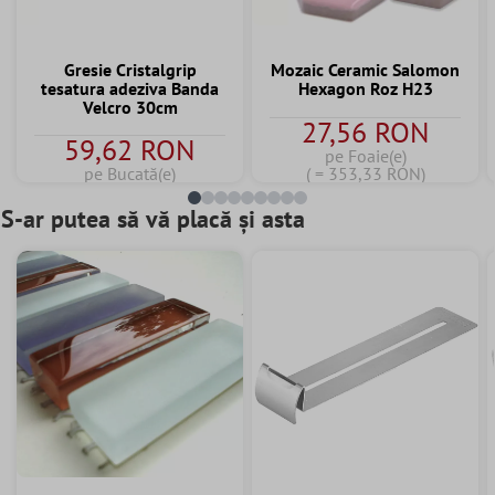
Gresie Cristalgrip
Mozaic Ceramic Salomon
tesatura adeziva Banda
Hexagon Roz H23
Velcro 30cm
27,56 RON
59,62 RON
pe Foaie(e)
pe Bucată(e)
( = 353,33 RON)
S-ar putea să vă placă și asta