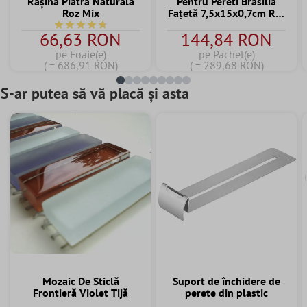
Răşină Piatră Naturală
Pentru Pereti Brasilia
Roz Mix
Fațetă 7,5x15x0,7cm Roz
Palo
Durchschnittliche Bewertung von 4.7 von 5 Sternen
66,63 RON
144,84 RON
pe Foaie(e)
pe Pachet(e)
( = 686,91 RON)
( = 289,68 RON)
S-ar putea să vă placă și asta
Mozaic De Sticlă
Suport de închidere de
Frontieră Violet Tijă
perete din plastic