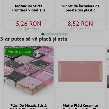
Mozaic De Sticlă
Suport de închidere de
Frontieră Violet Tijă
perete din plastic
5,26 RON
8,52 RON
pe Bucată(e)
pe Bucată(e)
S-ar putea să vă placă și asta
Mostre gratuite
Plăci De Mozaic Sticlă
Metro Plăci Ceramice