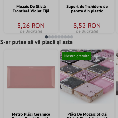
Mozaic De Sticlă
Suport de închidere de
Frontieră Violet Tijă
perete din plastic
5,26 RON
8,52 RON
pe Bucată(e)
pe Bucată(e)
S-ar putea să vă placă și asta
Mostre gratuite
Metro Plăci Ceramice
Plăci De Mozaic Sticlă