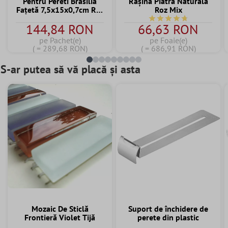
Pentru Pereti Brasilia
Răşină Piatră Naturală
Fațetă 7,5x15x0,7cm Roz
Roz Mix
Palo
Durchschnittliche Bewe
144,84 RON
66,63 RON
pe Pachet(e)
pe Foaie(e)
( = 289,68 RON)
( = 686,91 RON)
S-ar putea să vă placă și asta
Mozaic De Sticlă
Suport de închidere de
Frontieră Violet Tijă
perete din plastic