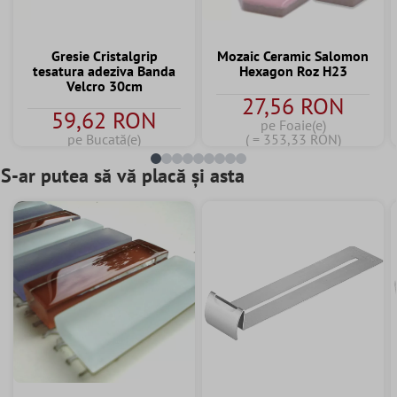
Gresie Cristalgrip
Mozaic Ceramic Salomon
tesatura adeziva Banda
Hexagon Roz H23
Velcro 30cm
27,56 RON
59,62 RON
pe Foaie(e)
pe Bucată(e)
( = 353,33 RON)
S-ar putea să vă placă și asta