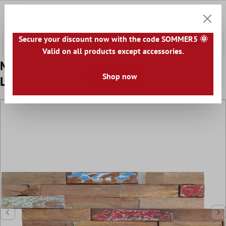
nhalt springen
0
Warenk
Secure your discount now with the code SOMMER5 🌞
Valid on all products except accessories.
Model Fața De Perete Parament Din Lemn
Shop now
Luxemburg Painted 15x60cm