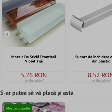
Diapozitivul Anterior
Mozaic De Sticlă Frontieră
Suport de închidere 
Violet Tijă
din plastic
5,26 RON
8,52 RO
pe Bucată(e)
pe Bucată(e)
S-ar putea să vă placă și asta
Mostre gratuite