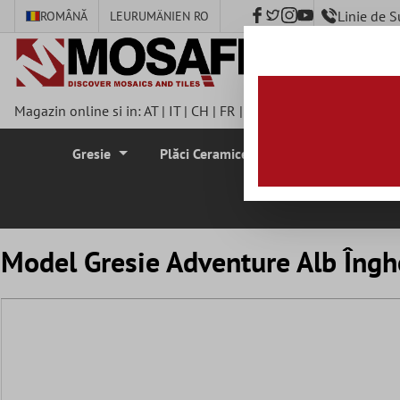
Linie de 
ROMÂNĂ
LEU
RUMÄNIEN RO
nhalt springen
Magazin online si in:
AT
|
IT
|
CH
|
FR
|
DE
|
UK
|
CZ
|
SE
|
DK
|
BE
Gresie
Plăci Ceramice Pentru Pereti
Plă
Model Gresie Adventure Alb Îng