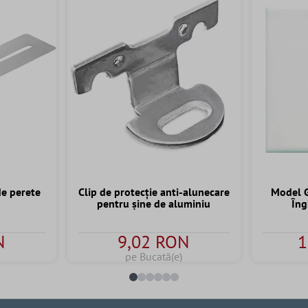
de perete
Clip de protecție anti-alunecare
Model G
pentru șine de aluminiu
În
N
9,02 RON
1
pe Bucată(e)