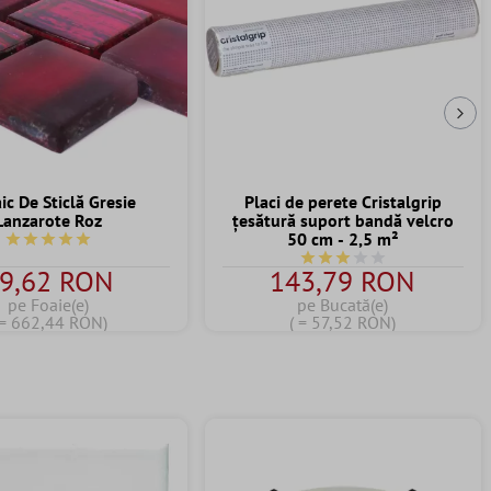
Urm
c De Sticlă Gresie
Placi de perete Cristalgrip
Lanzarote Roz
țesătură suport bandă velcro
50 cm - 2,5 m²
Durchschnittliche Bewertung von 5 von 5 Sternen
Durchschnittliche Bewert
9,62 RON
143,79 RON
pe Foaie(e)
pe Bucată(e)
 = 662,44 RON)
( = 57,52 RON)