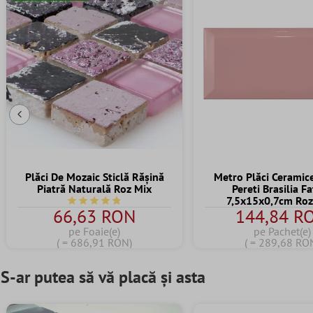
Diapozitivul Anterior
Plăci De Mozaic Sticlă Răşină
Metro Plăci Ceramic
Piatră Naturală Roz Mix
Pereti Brasilia F
7,5x15x0,7cm Roz
Durchschnittliche Bewertung von 4.7 von 5 Sternen
66,63 RON
144,84 R
pe Foaie(e)
pe Pachet(e)
( = 686,91 RON)
( = 289,68 RO
S-ar putea să vă placă și asta