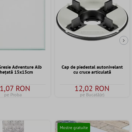
Urm
resie Adventure Alb
Cap de piedestal autonivelant
ghețată 15x15cm
cu cruce articulată
1,07 RON
12,02 RON
pe Proba
pe Bucată(e)
Mostre gratuite