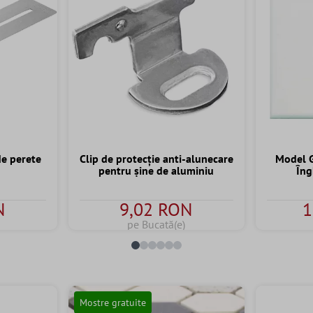
de perete
Clip de protecție anti-alunecare
Model G
pentru șine de aluminiu
În
N
9,02 RON
1
pe Bucată(e)
Mostre gratuite