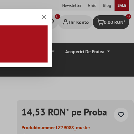
Newsletter
Ghid
Blog
SALE
0
Ihr Konto
0,00 RON*
Warenkorb
Borduri De Tiglă
Acoperiri De Podea
14,53 RON* pe Proba
Produktnummer:
LZ79088_muster