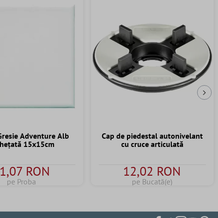
Urm
resie Adventure Alb
Cap de piedestal autonivelant
ghețată 15x15cm
cu cruce articulată
1,07 RON
12,02 RON
pe Proba
pe Bucată(e)