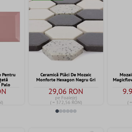
e Pentru
Ceramică Plăci De Mozaic
Mozai
ațetă
Monforte Hexagon Negru Gri
Magicflo
 Palo
ON
29,06 RON
9.
pe Foaie(e)
N)
( = 372,56 RON)
( 