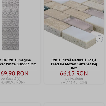
Urm
c De Sticlă Imagine
Sticlă Piatră Naturală Coajă
wer White 80x277,9cm
Plăci De Mozaic Saltanat Bej
Roz
969,90 RON
66,13 RON
pe Bucată(e)
pe Foaie(e)
= 4.490,95 RON)
( = 773,45 RON)