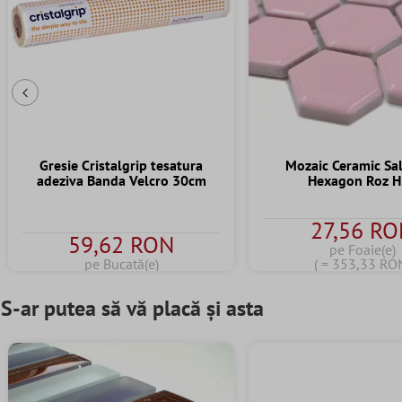
Diapozitivul Anterior
Gresie Cristalgrip tesatura
Mozaic Ceramic S
adeziva Banda Velcro 30cm
Hexagon Roz 
27,56 R
59,62 RON
pe Foaie(e)
pe Bucată(e)
( = 353,33 RO
S-ar putea să vă placă și asta