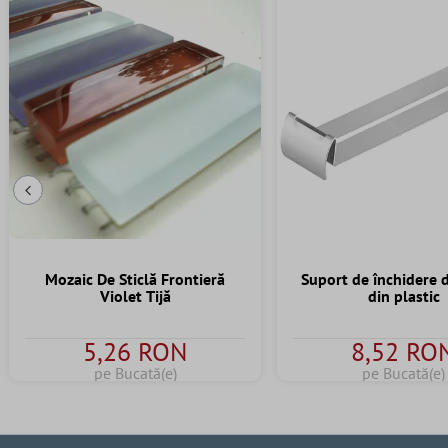
Diapozitivul Anterior
Mozaic De Sticlă Frontieră
Suport de închidere 
Violet Tijă
din plastic
5,26 RON
8,52 RO
pe Bucată(e)
pe Bucată(e)