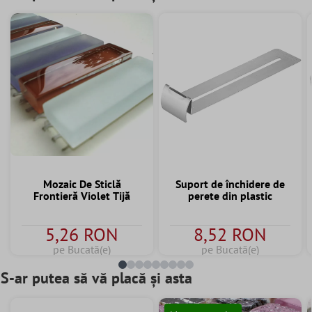
Mozaic De Sticlă
Suport de închidere de
Frontieră Violet Tijă
perete din plastic
5,26 RON
8,52 RON
pe Bucată(e)
pe Bucată(e)
S-ar putea să vă placă și asta