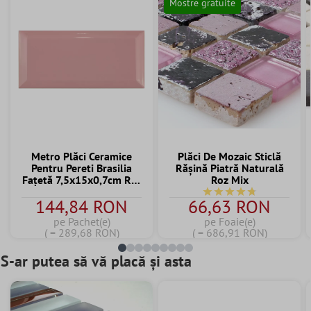
Mostre gratuite
Metro Plăci Ceramice
Plăci De Mozaic Sticlă
Pentru Pereti Brasilia
Răşină Piatră Naturală
Fațetă 7,5x15x0,7cm Roz
Roz Mix
Palo
Durchschnittliche Bewe
144,84 RON
66,63 RON
pe Pachet(e)
pe Foaie(e)
( = 289,68 RON)
( = 686,91 RON)
S-ar putea să vă placă și asta