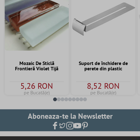
Mozaic De Sticlă
Suport de închidere de
Frontieră Violet Tijă
perete din plastic
5,26 RON
8,52 RON
pe Bucată(e)
pe Bucată(e)
Aboneaza-te la Newsletter