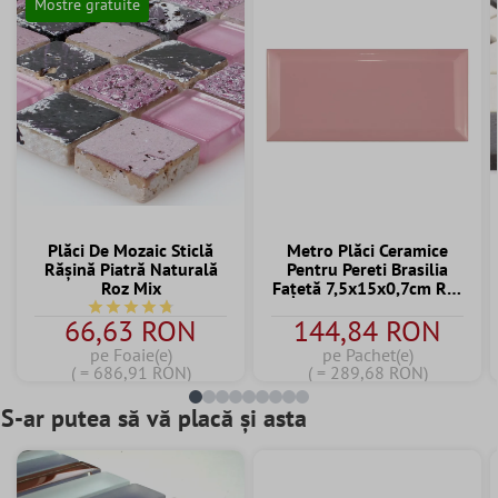
Mostre gratuite
Plăci De Mozaic Sticlă
Metro Plăci Ceramice
Răşină Piatră Naturală
Pentru Pereti Brasilia
Roz Mix
Fațetă 7,5x15x0,7cm Roz
Palo
Durchschnittliche Bewertung von 4.7 von 5 Sternen
66,63 RON
144,84 RON
pe Foaie(e)
pe Pachet(e)
( = 686,91 RON)
( = 289,68 RON)
S-ar putea să vă placă și asta