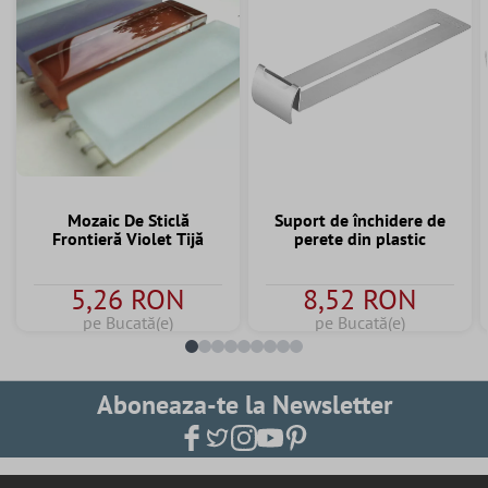
Mozaic De Sticlă
Suport de închidere de
Frontieră Violet Tijă
perete din plastic
5,26 RON
8,52 RON
pe Bucată(e)
pe Bucată(e)
Aboneaza-te la Newsletter