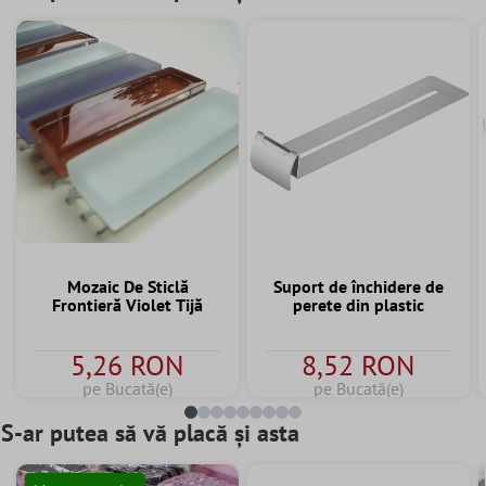
Mozaic De Sticlă
Suport de închidere de
Frontieră Violet Tijă
perete din plastic
5,26 RON
8,52 RON
pe Bucată(e)
pe Bucată(e)
S-ar putea să vă placă și asta