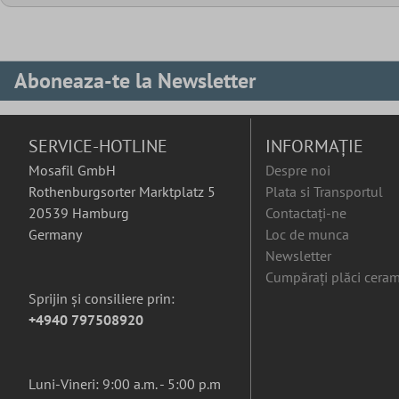
Aboneaza-te la Newsletter
SERVICE-HOTLINE
INFORMAȚIE
Mosafil GmbH
Despre noi
Rothenburgsorter Marktplatz 5
Plata si Transportul
20539 Hamburg
Contactați-ne
Germany
Loc de munca
Newsletter
Cumpărați plăci ceram
Sprijin și consiliere prin:
+4940 797508920
Luni-Vineri: 9:00 a.m. - 5:00 p.m