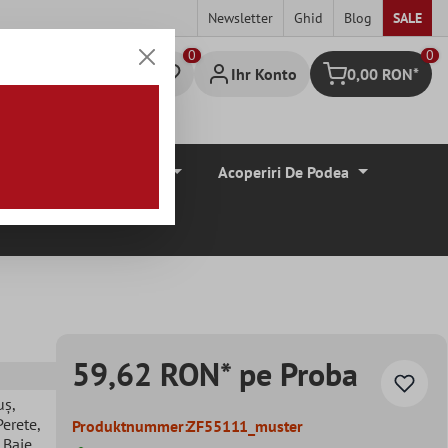
Newsletter
Ghid
Blog
SALE
0
Ihr Konto
0,00 RON*
Warenkorb
Borduri De Tiglă
Acoperiri De Podea
59,62 RON* pe Proba
uș
,
 Perete
,
Produktnummer:
ZF55111_muster
, Baie
,