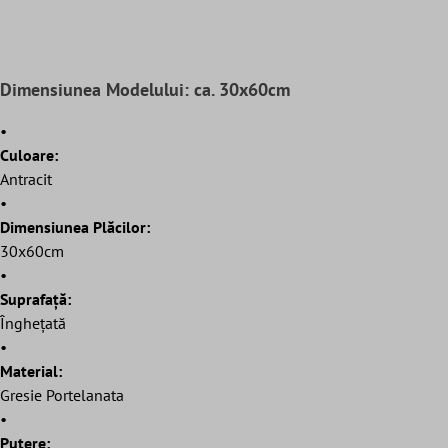
Dimensiunea Modelului: ca. 30x60cm
•
Culoare:
Antracit
•
Dimensiunea Plăcilor:
30x60cm
•
Suprafaţă:
Înghețată
•
Material:
Gresie Portelanata
•
Putere: