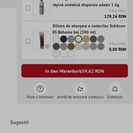
rășină sintetică dispersie adeziv 1 kg
1 Bucată(e)
129,26 RON
Silicon de etanșare a rosturilor Schönox
ES Bahama bej (300 ml)
0 Bucată(e)
0,00 RON
In den Warenkorb
59,62
RON
Pune o întrebare
Alertă de reducere a prețului
Distribuie
Sugestii