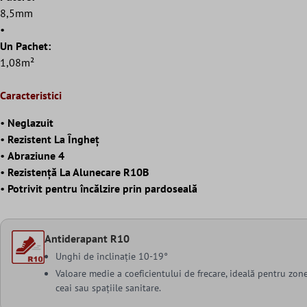
8,5mm
•
Un Pachet:
1,08m²
Caracteristici
•
Neglazuit
•
Rezistent La Îngheț
•
Abraziune 4
•
Rezistență La Alunecare R10B
•
Potrivit pentru încălzire prin pardoseală
Antiderapant R10
Unghi de înclinație 10-19°
Valoare medie a coeficientului de frecare, ideală pentru zon
ceai sau spațiile sanitare.