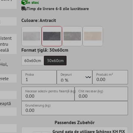
În stoc
Timp de livrare 6-8 zile lucrătoare
Culoare: Antracit
t
zistent
entru
seală
Format țiglă: 30x60cm
,
60x60cm
30x60cm
 Hol
,
Proba
Deșeuri
Produkt
m²
erete
Necesar adeziv pentru faianță (kg)
Chit necesar (kg)
reaptă
Grundierung (kg)
Passendes Zubehör
Grund gata de utilizare Schönox KH FIX