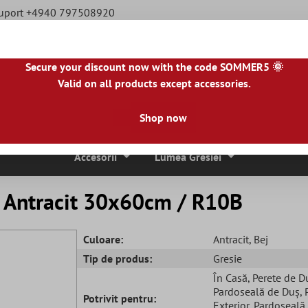
Suport +4940 797508920
Secure your discount now with the code SOMMER5 🌞
Valid on all products except accessories.
|
NL
|
IE
|
ES
|
PL
|
PT
|
FI
|
GR
|
RO
|
NO
|
HU
|
BG
|
HR
|
LU
Shop now
ci De Mozaic
Placi De Piatra Naturala
Plăci De Terasă
Accesorii
Lumea Gresiei
 Antracit 30x60cm / R10B
Culoare:
Antracit
, Bej
Tip de produs:
Gresie
În Casă
, Perete de D
Pardoseală de Duș
,
Potrivit pentru:
Exterior
, Pardoseală