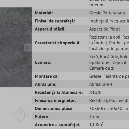
Interior
Material:
Gresie Portelanata
Finisaj de suprafață:
Înghețată
, Neglazui
Aspectul plăcii:
Aspect de Piatră
Rezistent la apă
, Re
Caracteristică specială:
la Îngheț
, Potrivit p
încălzire prin pardo
Seră
, Bucătărie
, Baie
Cameră:
Spălătorie
, Depozit
,
Cameră de zi
Montare ca:
Gresie
, Faianta de p
Abraziune:
Abraziune 4
Rezistență la Alunecare:
R10/B
Finisarea marginilor:
Rectificat
, Muchie d
Dimensiunea plăcii:
30x60cm
, 30x30cm
Putere:
8 mm
Acoperire a suprafeței:
1,08m²