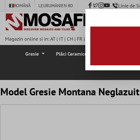
Linie de 
ROMÂNĂ
LEU
RUMÄNIEN RO
nhalt springen
Magazin online si in:
AT
|
IT
|
CH
|
FR
|
DE
|
UK
|
CZ
|
SE
|
DK
|
BE
Gresie
Plăci Ceramice Pentru Pereti
Plă
Model Gresie Montana Neglazuit