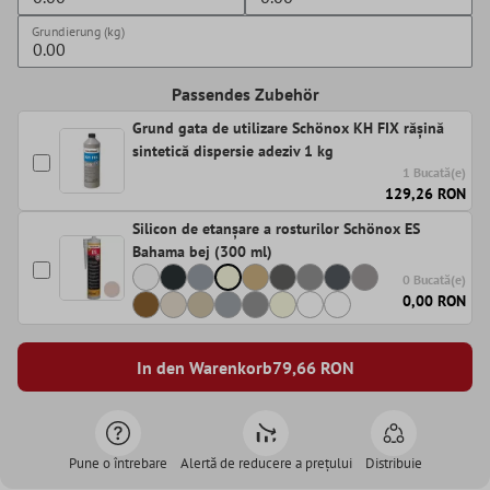
Grundierung (kg)
Passendes Zubehör
Grund gata de utilizare Schönox KH FIX rășină
sintetică dispersie adeziv 1 kg
1 Bucată(e)
129,26 RON
Silicon de etanșare a rosturilor Schönox ES
Bahama bej (300 ml)
0 Bucată(e)
0,00 RON
In den Warenkorb
79,66
RON
Pune o întrebare
Alertă de reducere a prețului
Distribuie