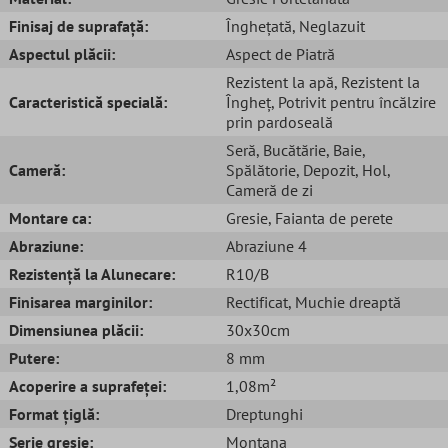
Finisaj de suprafață:
Înghețată
, Neglazuit
Aspectul plăcii:
Aspect de Piatră
Rezistent la apă
, Rezistent la
Caracteristică specială:
Îngheț
, Potrivit pentru încălzire
prin pardoseală
Seră
, Bucătărie
, Baie
,
Cameră:
Spălătorie
, Depozit
, Hol
,
Cameră de zi
Montare ca:
Gresie
, Faianta de perete
Abraziune:
Abraziune 4
Rezistență la Alunecare:
R10/B
Finisarea marginilor:
Rectificat
, Muchie dreaptă
Dimensiunea plăcii:
30x30cm
Putere:
8 mm
Acoperire a suprafeței:
1,08m²
Format țiglă:
Dreptunghi
Serie gresie:
Montana