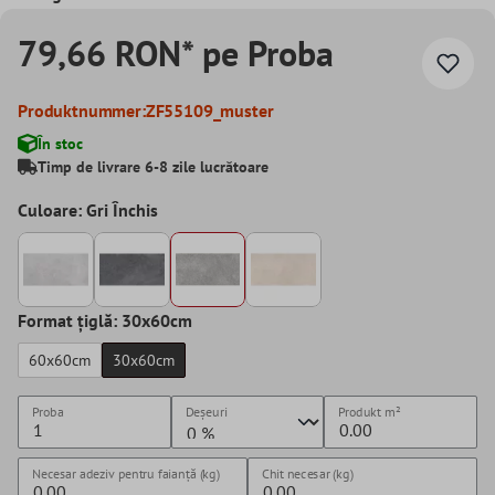
79,66 RON* pe Proba
Produktnummer:
ZF55109_muster
În stoc
Timp de livrare 6-8 zile lucrătoare
Culoare: Gri Închis
Format țiglă: 30x60cm
60x60cm
30x60cm
Proba
Deșeuri
Produkt
m²
Necesar adeziv pentru faianță (kg)
Chit necesar (kg)