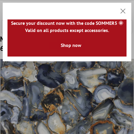
nhalt springen
0
Warenk
Secure your discount now with the code SOMMER5 🌞
Valid on all products except accessories.
Model Gresie Wilson Lustruit Albastru
Shop now
60x60cm