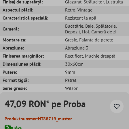
Finisaj de suprafață:
Glazurat
, Strălucitor
, Lustruita
Aspectul plăcii:
Retro
, Vintage
Caracteristică specială:
Rezistent la apă
Bucătărie
, Baie
, Spălătorie
,
Cameră:
Depozit
, Hol
, Cameră de zi
Montare ca:
Gresie
, Faianta de perete
Abraziune:
Abraziune 3
Finisarea marginilor:
Rectificat
, Muchie dreaptă
Dimensiunea plăcii:
30x60cm
Putere:
9mm
Format țiglă:
Pătrat
Serie gresie:
Wilson
47,09 RON* pe Proba
Produktnummer:
HT88719_muster
În stoc