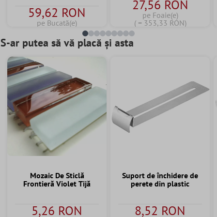
27,56 RON
59,62 RON
pe Foaie(e)
pe Bucată(e)
( = 353,33 RON)
S-ar putea să vă placă și asta
Mozaic De Sticlă
Suport de închidere de
Frontieră Violet Tijă
perete din plastic
5,26 RON
8,52 RON