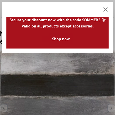
nhalt springen
0
Warenk
Secure your discount now with the code SOMMER5 🌞
Valid on all products except accessories.
Model Gresie Yonkars Vintage Lemn Optica
Shop now
60x60cm