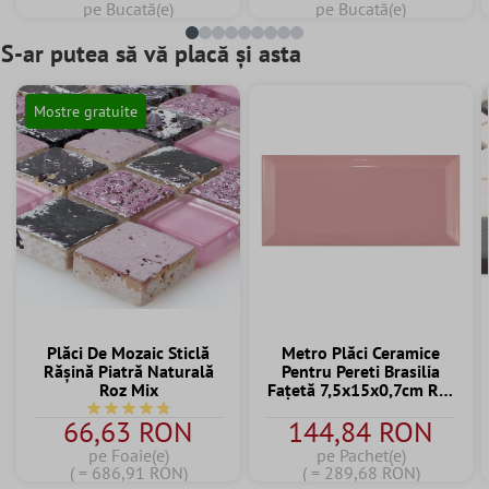
pe Bucată(e)
pe Bucată(e)
S-ar putea să vă placă și asta
Mostre gratuite
Plăci De Mozaic Sticlă
Metro Plăci Ceramice
Răşină Piatră Naturală
Pentru Pereti Brasilia
Roz Mix
Fațetă 7,5x15x0,7cm Roz
Palo
Durchschnittliche Bewertung von 4.7 von 5 Sternen
66,63 RON
144,84 RON
pe Foaie(e)
pe Pachet(e)
( = 686,91 RON)
( = 289,68 RON)