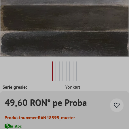
Serie gresie:
Yonkars
49,60 RON* pe Proba
Produktnummer:
RAN48595_muster
În stoc