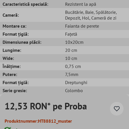
Caracteristică specială:
Rezistent la apă
Bucătărie
, Baie
, Spălătorie
,
Cameră:
Depozit
, Hol
, Cameră de zi
Montare ca:
Faianta de perete
Format țiglă:
Fațetă
Dimensiunea plăcii:
10x20cm
Lungime:
20 cm
Wide:
10 cm
Înălțime:
0,75 cm
Putere:
7,5mm
Format țiglă:
Dreptunghi
Serie gresie:
Colombo
12,53 RON* pe Proba
Produktnummer:
HT88812_muster