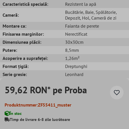
Caracteristică specială:
Rezistent la apă
Bucătărie
, Baie
, Spălătorie
,
Cameră:
Depozit
, Hol
, Cameră de zi
Montare ca:
Faianta de perete
Finisarea marginilor:
Nerectificat
Dimensiunea plăcii:
30x30cm
Putere:
8,5mm
Acoperire a suprafeței:
1,26m²
Format țiglă:
Dreptunghi
Serie gresie:
Leonhard
59,62 RON* pe Proba
Produktnummer:
ZF55411_muster
În stoc
Timp de livrare 6-8 zile lucrătoare