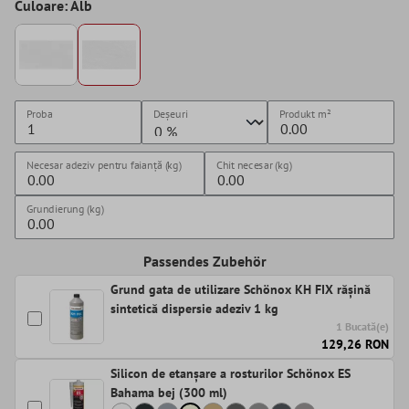
Culoare: Alb
Proba
Deșeuri
Produkt
m²
Necesar adeziv pentru faianță (kg)
Chit necesar (kg)
Grundierung (kg)
Passendes Zubehör
Grund gata de utilizare Schönox KH FIX rășină
sintetică dispersie adeziv 1 kg
1 Bucată(e)
129,26 RON
Silicon de etanșare a rosturilor Schönox ES
Bahama bej (300 ml)