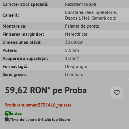
Caracteristică specială:
Rezistent la apă
Bucătărie
, Baie
, Spălătorie
,
Cameră:
Depozit
, Hol
, Cameră de zi
Montare ca:
Faianta de perete
Finisarea marginilor:
Nerectificat
Dimensiunea plăcii:
30x30cm
Putere:
8,5mm
Acoperire a suprafeței:
1,26m²
Format țiglă:
Dreptunghi
Serie gresie:
Leonhard
59,62 RON* pe Proba
Produktnummer:
ZF55410_muster
În stoc
Timp de livrare 6-8 zile lucrătoare