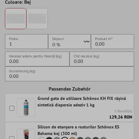
Culoare: Bej
Proba
Deșeuri
Produkt
m²
Necesar adeziv pentru faianță (kg)
Chit necesar (kg)
Grundierung (kg)
Passendes Zubehör
Grund gata de utilizare Schönox KH FIX rășină
sintetică dispersie adeziv 1 kg
1 Bucată(e)
129,26 RON
Silicon de etanșare a rosturilor Schönox ES
Bahama bej (300 ml)