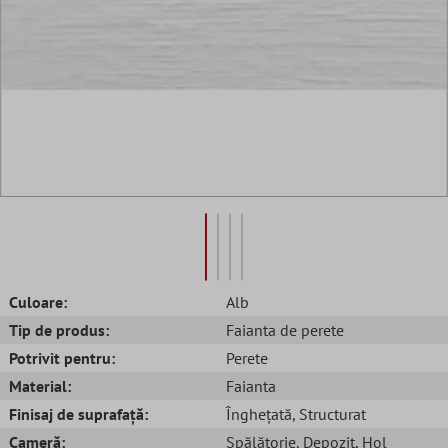
Culoare:
Alb
Tip de produs:
Faianta de perete
Potrivit pentru:
Perete
Material:
Faianta
Finisaj de suprafață:
Înghețată
, Structurat
Cameră:
Spălătorie
, Depozit
, Hol