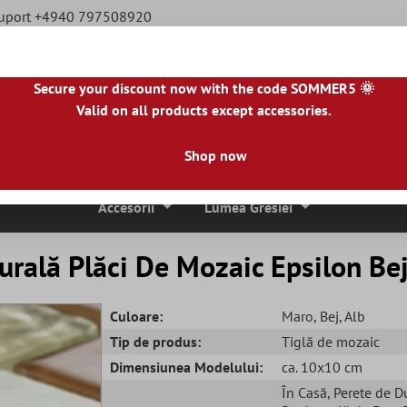
Suport +4940 797508920
Secure your discount now with the code SOMMER5 🌞
Valid on all products except accessories.
|
NL
|
IE
|
ES
|
PL
|
PT
|
FI
|
GR
|
RO
|
NO
|
HU
|
BG
|
HR
|
LU
Shop now
ci De Mozaic
Placi De Piatra Naturala
Plăci De Terasă
Accesorii
Lumea Gresiei
urală Plăci De Mozaic Epsilon Be
Culoare:
Maro
, Bej
, Alb
Tip de produs:
Tiglă de mozaic
Dimensiunea Modelului:
ca. 10x10 cm
În Casă
, Perete de D