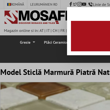
Linie de 
ROMÂNĂ
LEU
RUMÄNIEN RO
nhalt springen
Magazin online si in:
AT
|
IT
|
CH
|
FR
|
DE
|
UK
|
CZ
|
SE
|
DK
|
BE
Gresie
Plăci Ceramice Pentru Pereti
Plă
Model Sticlă Marmură Piatră Nat