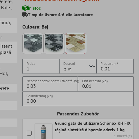
 Perete
,
, Baie
,
În stoc
Timp de livrare 4-6 zile lucratoare
rmură
,
Culoare: Bej
r
zistent
 plasă
Proba
Deșeuri
Produkt
m²
,
 Hol
,
Necesar adeziv pentru faianță (kg)
Chit necesar (kg)
erete
Grundierung (kg)
Passendes Zubehör
Grund gata de utilizare Schönox KH FIX
rășină sintetică dispersie adeziv 1 kg
1 Bucată(e)