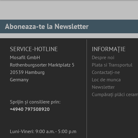
Aboneaza-te la Newsletter
SERVICE-HOTLINE
INFORMAȚIE
Mosafil GmbH
Despre noi
Rothenburgsorter Marktplatz 5
Plata si Transportul
20539 Hamburg
Contactați-ne
Germany
Loc de munca
Newsletter
Cumpărați plăci ceram
Sprijin și consiliere prin:
+4940 797508920
Luni-Vineri: 9:00 a.m. - 5:00 p.m