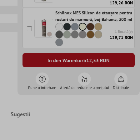
129,26 RON
Schönox MES Silicon de etanșare pentru
rosturi de marmură, bej Bahama, 300 ml
1 Bucată(e)
129,71 RON
In den Warenkorb
12,53
RON
Pune o întrebare
Alertă de reducere a prețului
Distribuie
Sugestii