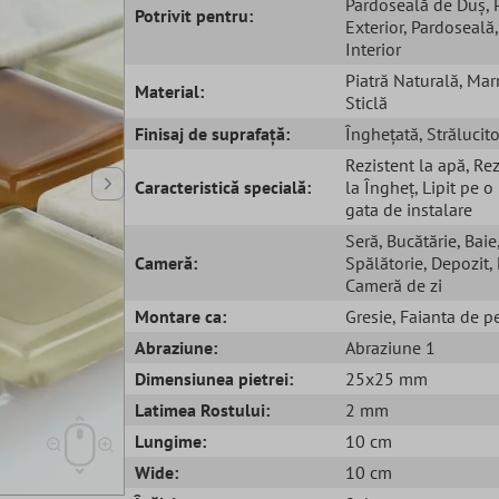
Pardoseală de Duș
,
Potrivit pentru:
Exterior
, Pardoseală
Interior
Piatră Naturală
, Ma
Material:
Sticlă
Finisaj de suprafață:
Înghețată
, Strălucito
Rezistent la apă
, Re
Caracteristică specială:
la Îngheț
, Lipit pe o
gata de instalare
Seră
, Bucătărie
, Baie
Cameră:
Spălătorie
, Depozit
,
Cameră de zi
Montare ca:
Gresie
, Faianta de p
Abraziune:
Abraziune 1
Dimensiunea pietrei:
25x25 mm
Latimea Rostului:
2 mm
Lungime:
10 cm
Wide:
10 cm