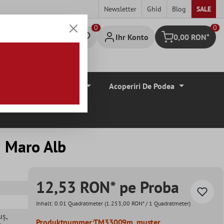
Newsletter
Ghid
Blog
SALE
0
Ihr Konto
0,00 RON*
Warenkorb
Borduri De Tiglă
Acoperiri De Podea
j Maro Alb
12,53 RON* pe Proba
Inhalt:
0.01 Quadratmeter
(1.253,00 RON* / 1 Quadratmeter)
uș
,
Produktnummer:
TM33009m_muster