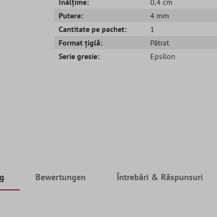
Înălțime:
0,4 cm
Putere:
4 mm
Cantitate pe pachet:
1
Format țiglă:
Pătrat
Serie gresie:
Epsilon
ng
Bewertungen
Întrebări & Răspunsuri