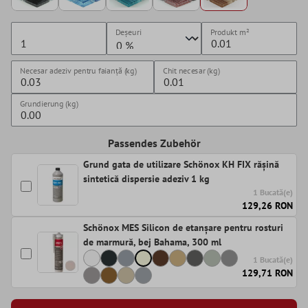
Deșeuri
Produkt
m²
Necesar adeziv pentru faianță (kg)
Chit necesar (kg)
Grundierung (kg)
Passendes Zubehör
Grund gata de utilizare Schönox KH FIX rășină
sintetică dispersie adeziv 1 kg
1 Bucată(e)
129,26 RON
Schönox MES Silicon de etanșare pentru rosturi
de marmură, bej Bahama, 300 ml
1 Bucată(e)
129,71 RON