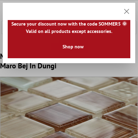
nhalt springen
0
Warenk
Secure your discount now with the code SOMMER5 🌞
Valid on all products except accessories.
Home
Plăci De Mozaic
Mozaic De Sticlă
Mozaic De Sti
Shop now
Model Sticlă Plăci De Mozaic Lafayette
Maro Bej In Dungi