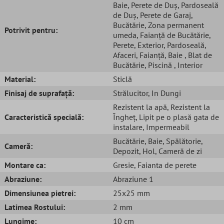
Baie
, Perete de Duș
, Pardoseală
de Duș
, Perete de Garaj
,
Bucătărie
, Zona permanent
Potrivit pentru:
umeda
, Faianță de Bucătărie
,
Perete
, Exterior
, Pardoseală
,
Afaceri
, Faianță
, Baie
, Blat de
Bucătărie
, Piscină
, Interior
Material:
Sticlă
Finisaj de suprafață:
Strălucitor
, In Dungi
Rezistent la apă
, Rezistent la
Caracteristică specială:
Îngheț
, Lipit pe o plasă gata de
instalare
, Impermeabil
Bucătărie
, Baie
, Spălătorie
,
Cameră:
Depozit
, Hol
, Cameră de zi
Montare ca:
Gresie
, Faianta de perete
Abraziune:
Abraziune 1
Dimensiunea pietrei:
25x25 mm
Latimea Rostului:
2 mm
Lungime:
10 cm